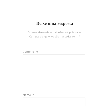
Deixe uma resposta
O seu endereço de e-mail não será publicado.
Campos obrigatórios são marcados com
*
Comentário
*
Nome