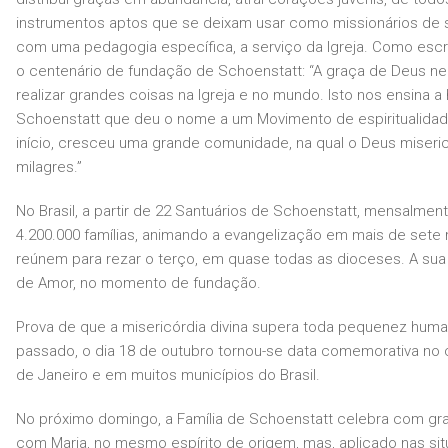
instrumentos aptos que se deixam usar como missionários de se
com uma pedagogia específica, a serviço da Igreja. Como es
o centenário de fundação de Schoenstatt: “A graça de Deus n
realizar grandes coisas na Igreja e no mundo. Isto nos ensina 
Schoenstatt que deu o nome a um Movimento de espiritualida
início, cresceu uma grande comunidade, na qual o Deus miseri
milagres.”
No Brasil, a partir de 22 Santuários de Schoenstatt, mensalmen
4.200.000 famílias, animando a evangelização em mais de sete
reúnem para rezar o terço, em quase todas as dioceses. A su
de Amor, no momento de fundação.
Prova de que a misericórdia divina supera toda pequenez human
passado, o dia 18 de outubro tornou-se data comemorativa no c
de Janeiro e em muitos municípios do Brasil.
No próximo domingo, a Família de Schoenstatt celebra com gr
com Maria, no mesmo espírito de origem, mas, aplicado nas si