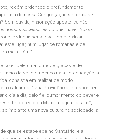
dote, recém ordenado e profundamente
Capelinha de nossa Congregação se tornasse
a? Sem dúvida, maior ação apostólica não
 aos nossos sucessores do que mover Nossa
ono, distribuir seus tesouros e realizar
ar este lugar, num lugar de romarias e de
para mais além.”
 e fazer dele uma fonte de graças e de
por meio do sério empenho na auto-educação, a
tica, consistia em realizar de modo
 nela o atuar da Divina Providência, e responder
o dia a dia, pelo fiel cumprimento do dever e
ente oferecido a Maria, a “água na talha”,
e se implante uma nova cultura na sociedade, a
de que se estabelece no Santuário, ela
s os continentes, educa personalidades livres,