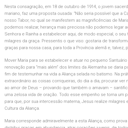
Nesta consagração, em 18 de outubro de 1914, o jovem sacer
mariano, faz uma proposta ousada: “Não seria possível que a 
nosso Tabor, no qual se manifestem as magnificências de Mari
podemos realizar, herança mais preciosa não podemos legar
Senhora e Rainha a estabelecer aqui, de modo especial, o seu tr
milagres da graça. Pressentis o que viso: gostaria de transform
graças para nossa casa, para toda a Província alemã e, talvez, 
Mover Maria para se estabelecer e atuar no pequeno Santuário
renovação para “mais além” dos limites da Alemanha se daria 
fim de testemunhar na vida a Aliança selada no batismo. Na prá
extraordinário as coisas corriqueiras, do dia a dia, procurar ver
ao amor de Deus – provando que também o amavam – santificar 
uma zelosa vida de oração. Todo esse empenho se torna um pres
para que, por sua intercessão materna, Jesus realize milagres 
Cultura da Aliança.
Maria corresponde admiravelmente a esta Aliança, como prova 
distribui graças em abundancia, atrai corações juvenis, de todo