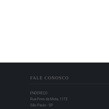
FALE CONOSCO
ENDEREÇO
Rua Pires da Mota, 1173
São Paulo - SP