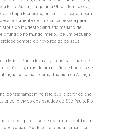
u Filho. Assim, surge uma Obra Internacional,
creve o Papa Francisco, em sua mensagem para
ecessita somente de uma única pessoa para
a história do modesto Santuário mariano de
de difundido no mundo inteiro… de um pequeno
cordioso sempre de novo realiza os seus
te, a Mãe e Rainha leva as graças para mais de
 mil paróquias, mais de um milhão de homens se
a atuação se dá na mesma dinâmica da Aliança
a, consta também no fato que, a partir do ano
alendário cívico dos estados de São Paulo, Rio
atidão o compromisso de continuar a colaborar
tuações atuais. No decorrer desta semana, as