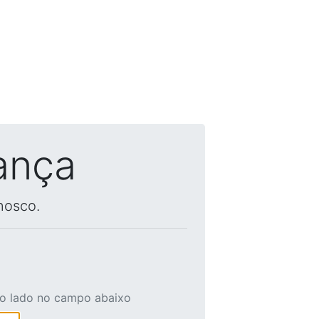
ança
nosco.
ao lado no campo abaixo