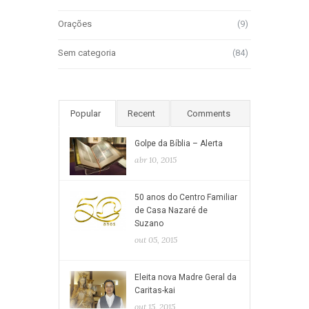
Orações
(9)
Sem categoria
(84)
Popular
Recent
Comments
Golpe da Bíblia – Alerta
abr 10, 2015
50 anos do Centro Familiar
de Casa Nazaré de
Suzano
out 05, 2015
Eleita nova Madre Geral da
Caritas-kai
out 15, 2015