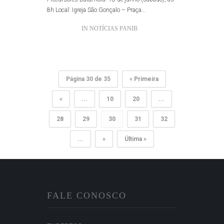
8h Local: Igreja São Gonçalo – Praça...
IN
NOTÍCIAS PANIB
Página 30 de 35
« Primeira
«
...
10
20
...
28
29
30
31
32
...
»
Última »
FALE CONOSCO