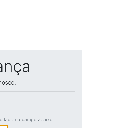
ança
nosco.
ao lado no campo abaixo