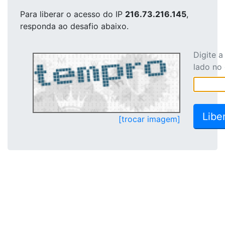
Para liberar o acesso
do IP
216.73.216.145
,
responda ao desafio abaixo.
Digite 
lado no
[trocar imagem]