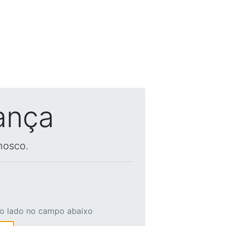
ança
nosco.
ao lado no campo abaixo