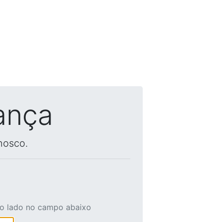
ança
nosco.
ao lado no campo abaixo